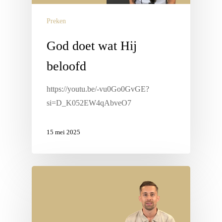
Preken
God doet wat Hij
beloofd
https://youtu.be/-vu0Go0GvGE?
si=D_K052EW4qAbveO7
15 mei 2025