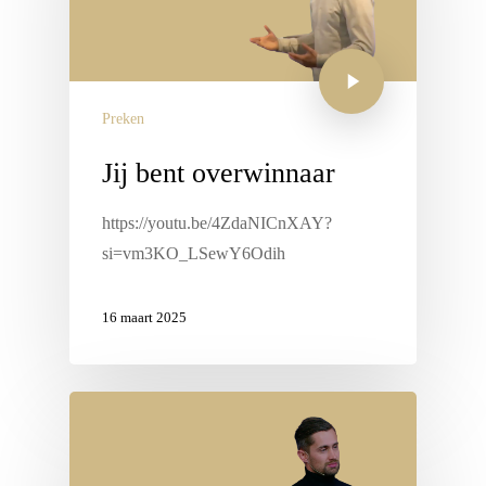
Preken
Jij bent overwinnaar
https://youtu.be/4ZdaNICnXAY?
si=vm3KO_LSewY6Odih
16 maart 2025