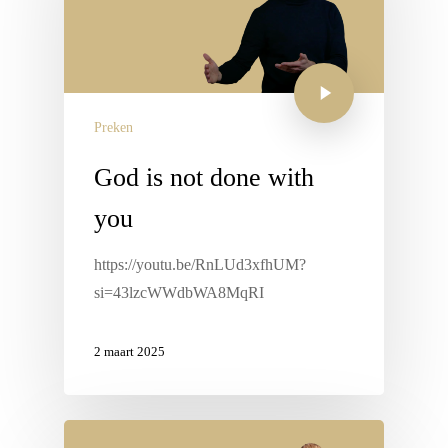
Preken
God is not done with
you
https://youtu.be/RnLUd3xfhUM?
si=43lzcWWdbWA8MqRI
2 maart 2025