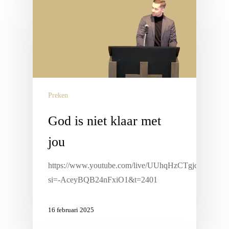
Preken
God is niet klaar met
jou
https://www.youtube.com/live/UUhqHzCTgjc?
si=-AceyBQB24nFxiO1&t=2401
16 februari 2025