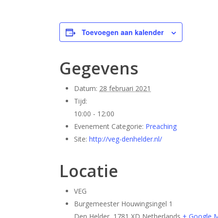
Toevoegen aan kalender
Gegevens
Datum:
28 februari 2021
Tijd:
10:00 - 12:00
Evenement Categorie:
Preaching
Site:
http://veg-denhelder.nl/
Locatie
VEG
Burgemeester Houwingsingel 1
Den Helder
,
1781 XD
Netherlands
+ Google 